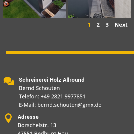
1
2
3
Next
Schreinerei Holz Allround

Bernd Schouten
Telefon:
+49 2821 9977851
E-Mail:
bernd.schouten@gmx.de
Adresse

Borschelstr. 13
47551 Bedburg-Hau